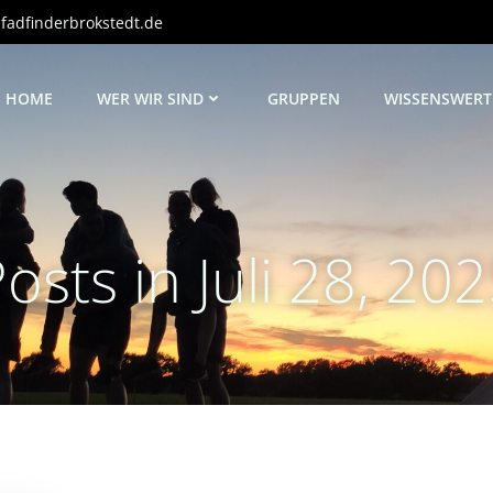
adfinderbrokstedt.de
HOME
WER WIR SIND
GRUPPEN
WISSENSWERT
osts in Juli 28, 20