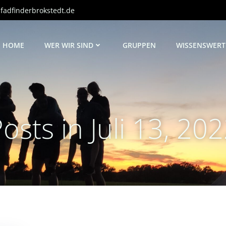
adfinderbrokstedt.de
HOME
WER WIR SIND
GRUPPEN
WISSENSWERT
osts in Juli 13, 20