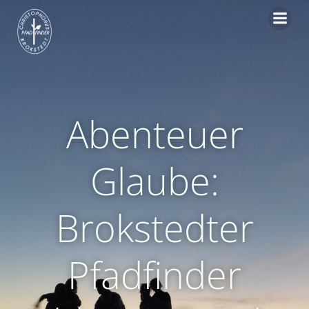
Zum
Inhalt
springen
Abenteuer
Glaube:
Brokstedter
Pfadfinder