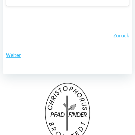
Post
Zurück
navigation
Post
Weiter
navigation