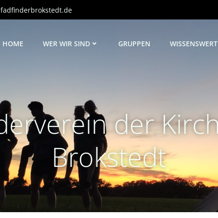
adfinderbrokstedt.de
HOME
WER WIR SIND
GRUPPEN
WISSENSWERT
rderverein der Kir
Brokstedt