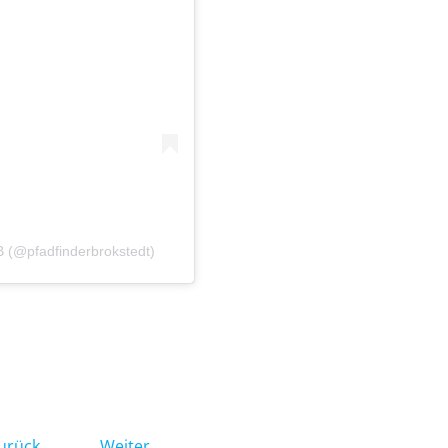
PB (@pfadfinderbrokstedt)
urück
Weiter